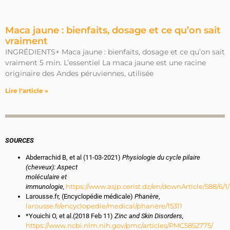
Maca jaune : bienfaits, dosage et ce qu’on sait
vraiment
INGRÉDIENTS+ Maca jaune : bienfaits, dosage et ce qu’on sait
vraiment 5 min. L’essentiel La maca jaune est une racine
originaire des Andes péruviennes, utilisée
Lire l'article »
SOURCES
Abderrachid B, et al (11-03-2021)
Physiologie du cycle pilaire
(cheveux): Aspect
moléculaire et
https://www.asjp.cerist.dz/en/downArticle/588/6/1
immunologie,
Larousse.fr, (Encyclopédie médicale)
Phanère
,
larousse.fr/encyclopedie/medical/phanère/15311
*Youichi O, et al.(2018 Feb 11)
Zinc and Skin Disorders,
https://www.ncbi.nlm.nih.gov/pmc/articles/PMC5852775/