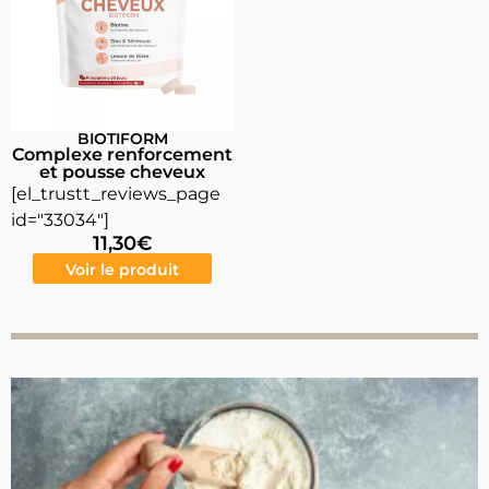
BIOTIFORM
Complexe renforcement
et pousse cheveux
[el_trustt_reviews_page
id="33034"]
11,30
€
Voir le produit