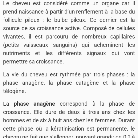
Le cheveu est considéré comme un organe car il
prend naissance à partir d’un renflement à la base du
follicule pileux : le bulbe pileux. Ce dernier est la
source de sa croissance active. Composé de cellules
vivantes, il est parcouru de nombreux capillaires
(petits vaisseaux sanguins) qui acheminent les
nutriments et les différents signaux qui vont
permettre sa croissance.
-10% OFFERTS
La vie du cheveu est rythmée par trois phases : la
Sur votre première commande
phase anagène, la phase catagène et la phase
télogène.
OBTENIR MON CODE
La
phase anagène
correspond à la phase de
croissance. Elle dure de deux à trois ans chez les
En vous inscrivant vous acceptez de recevoir
nos communications
hommes et de six à huit ans chez les femmes. Durant
cette phase où la kératinisation est permanente, le
cheveu ne fait que s’allonger, pouvant grandir de 0,2 à