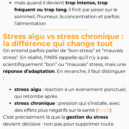
mais quand il devient
trop intense, trop
fréquent ou trop long
, il finit par peser sur le
OBTENIR MON CODE
sommeil, l’humeur, la concentration et parfois
l’alimentation
En vous inscrivant vous acceptez de recevoir
nos communications
Stress aigu vs stress chronique :
la différence qui change tout
On entend parfois parler de “bon stress” et “mauvais
stress”. En réalité, l’INRS rappelle qu’il n’y a pas
scientifiquement “bon” ou “mauvais” stress, mais une
réponse d’adaptation
. En revanche, il faut distinguer
:
stress aigu
: réaction à un événement ponctuel,
qui retombe après
stress chronique
: pression qui s’installe, avec
des effets plus négatifs sur la santé (
inrs.fr
)
C’est précisément là que la
gestion du stress
devient décisive : non pas pour supprimer toute