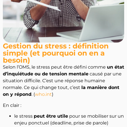
Gestion du stress : définition
simple (et pourquoi on en a
besoin)
Selon l’OMS, le stress peut être défini comme
un état
d’inquiétude ou de tension mentale
causé par une
situation difficile. C’est une réponse humaine
normale. Ce qui change tout, c’est
la manière dont
on y répond
. (
who.int
)
En clair :
-10% OFFERTS
le stress
peut être utile
pour se mobiliser sur un
Sur votre première commande
enjeu ponctuel (deadline, prise de parole)