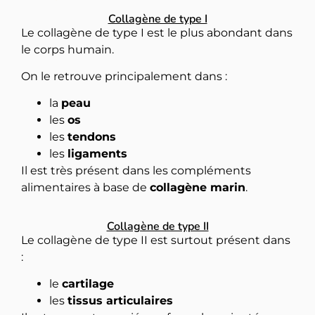
Collagène de type I
Le collagène de type I est le plus abondant dans
le corps humain.
On le retrouve principalement dans :
la
peau
-10% OFFERTS
les
os
Sur votre première commande
les
tendons
les
ligaments
Il est très présent dans les compléments
OBTENIR MON CODE
alimentaires à base de
collagène marin
.
En vous inscrivant vous acceptez de recevoir
nos communications
Collagène de type II
Le collagène de type II est surtout présent dans
:
le
cartilage
les
tissus articulaires