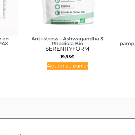
e en
Anti-stress – Ashwagandha &
EPAX
Rhodiola Bio
pampl
SERENITYFORM
19,95
€
Ajouter au panier