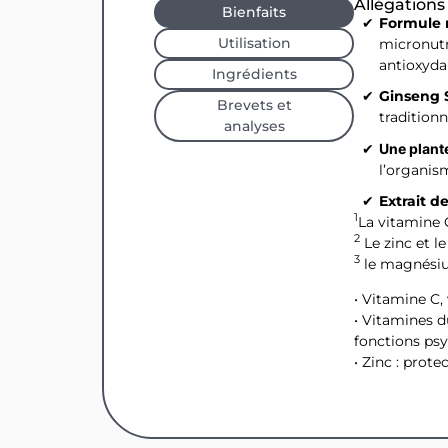
Allégations
Bienfaits
Formule m
Utilisation
micronutr
antioxyda
Ingrédients
Ginseng S
Brevets et
tradition
analyses
Une plante
l’organis
Extrait d
1
La vitamine 
2
Le zinc et l
3
le magnésium
• Vitamine C
• Vitamines d
fonctions ps
• Zinc : prote