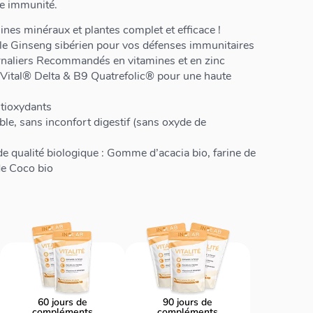
re immunité.
es minéraux et plantes complet et efficace !
le Ginseng sibérien pour vos défenses immunitaires
naliers Recommandés en vitamines et en zinc
Vital® Delta & B9 Quatrefolic® pour une haute
ntioxydants
e, sans inconfort digestif (sans oxyde de
de qualité biologique : Gomme d’acacia bio, farine de
de Coco bio
60 jours de
90 jours de
compléments
compléments