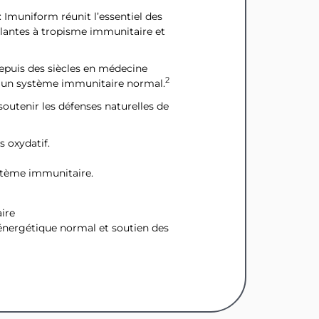
FFERTS
: Imuniform réunit l’essentiel des
ière commande
plantes à tropisme immunitaire et
depuis des siècles en médecine
2
 à un système immunitaire normal.
MON CODE
soutenir les défenses naturelles de
acceptez de recevoir nos
cations
s oxydatif.
stème immunitaire.
ire
 énergétique normal et soutien des