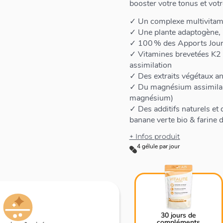
booster votre tonus et vot
✓ Un complexe multivitamin
✓ Une plante adaptogène, 
✓ 100 % des Apports Jour
✓ Vitamines brevetées K2 
assimilation
✓ Des extraits végétaux a
✓ Du magnésium assimilabl
magnésium)
✓ Des additifs naturels et 
banane verte bio & farine 
+ Infos produit
4 gélule par jour
30 jours de
compléments