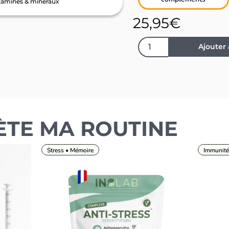
tamines & minéraux
25,95
€
Ajouter
ÈTE MA ROUTINE
Stress • Mémoire
Immunité