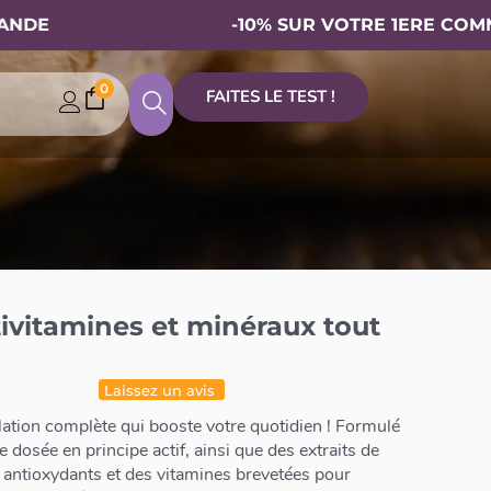
-10% SUR VOTRE 1ERE COMMAND
0
FAITES LE TEST !
vitamines et minéraux tout
Laissez un avis
ation complète qui booste votre quotidien ! Formulé
dosée en principe actif, ainsi que des extraits de
 antioxydants et des vitamines brevetées pour