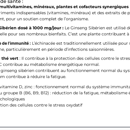
-10% O
 de santé :
ultivitamines, minéraux, plantes et cofacteurs synergiques
Sur votre prem
iments indispensables (vitamines, minéraux) et des extraits de 
nt, pour un soutien complet de l’organisme.
ibérien dosé à 1000 mg/jour :
Le Ginseng Sibérien est utilisé 
nelle pour ses nombreux bienfaits. C’est une plante contribuant
OBTENIR 
 de l’immunité :
L’échinacée est traditionnellement utilisée pour 
me, particulièrement en période d’infections saisonnières.
En vous inscrivant vous 
communi
e thé vert
: Il contribue à la protection des cellules contre le stres
C contribue au métabolisme énergétique normal.
e ginseng sibérien contribuent au fonctionnement normal du sy
 contribue à réduire la fatigue.
, vitamine D, zinc : fonctionnement normal du système immunita
u groupe B (B6, B9, B12) : réduction de la fatigue, métabolisme
ychologiques
ction des cellules contre le stress oxydatif