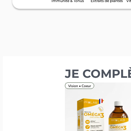
Immunité & Tonus
Extraits de plantes
Vi
JE COMPL
Vision • Coeur