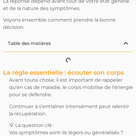
La réponse dépend avant tout de votre état général
et de la nature des symptômes.
Voyons ensemble comment prendre la bonne
décision.
Table des matières
La règle essentielle : écouter son corps
Avant toute chose, il est important de rappeler
qu’en cas de maladie, le corps mobilise de l’énergie
-10% OFFERTS
pour se défendre.
Sur votre première commande
Continuer à s’entraîner intensément peut ralentir
la récupération.
OBTENIR MON CODE
💡 La question clé :
En vous inscrivant vous acceptez de recevoir
Vos symptômes sont-ils légers ou généralisés ?
nos communications