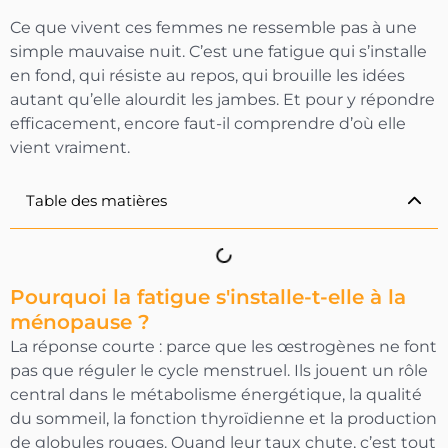
Ce que vivent ces femmes ne ressemble pas à une
-10% OFFERTS
simple mauvaise nuit. C’est une fatigue qui s’installe
Sur votre première commande
en fond, qui résiste au repos, qui brouille les idées
autant qu’elle alourdit les jambes. Et pour y répondre
efficacement, encore faut-il comprendre d’où elle
OBTENIR MON CODE
vient vraiment.
En vous inscrivant vous acceptez de recevoir
nos communications
Table des matières
Pourquoi la fatigue s'installe-t-elle à la
ménopause ?
La réponse courte : parce que les œstrogènes ne font
pas que réguler le cycle menstruel. Ils jouent un rôle
central dans le métabolisme énergétique, la qualité
du sommeil, la fonction thyroïdienne et la production
de globules rouges. Quand leur taux chute, c’est tout