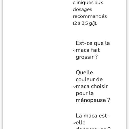
cliniques aux
dosages
recommandés
(2 à 3,5 g/j).
Est-ce que la
maca fait
grossir ?
Quelle
couleur de
maca choisir
pour la
ménopause ?
La maca est-
elle