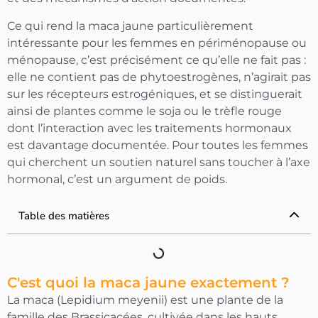
-10% OFFERTS
Ce qui rend la maca jaune particulièrement
Sur votre première commande
intéressante pour les femmes en périménopause ou
ménopause, c’est précisément ce qu’elle ne fait pas :
elle ne contient pas de phytoestrogènes, n’agirait pas
OBTENIR MON CODE
sur les récepteurs estrogéniques, et se distinguerait
En vous inscrivant vous acceptez de recevoir
ainsi de plantes comme le soja ou le trèfle rouge
nos communications
dont l’interaction avec les traitements hormonaux
est davantage documentée. Pour toutes les femmes
qui cherchent un soutien naturel sans toucher à l’axe
hormonal, c’est un argument de poids.
Table des matières
C'est quoi la maca jaune exactement ?
La maca (Lepidium meyenii) est une plante de la
famille des Brassicacées, cultivée dans les hauts