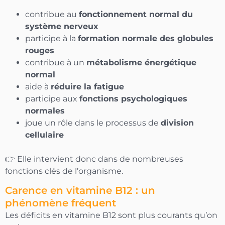
contribue au
fonctionnement normal du
système nerveux
participe à la
formation normale des globules
rouges
contribue à un
métabolisme énergétique
normal
aide à
réduire la fatigue
participe aux
fonctions psychologiques
normales
joue un rôle dans le processus de
division
-10% OFFERTS
cellulaire
Sur votre première commande
👉 Elle intervient donc dans de nombreuses
fonctions clés de l’organisme.
OBTENIR MON CODE
Carence en vitamine B12 : un
En vous inscrivant vous acceptez de recevoir
phénomène fréquent
nos communications
Les déficits en vitamine B12 sont plus courants qu’on