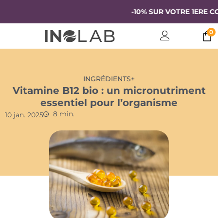
-10% SUR VOTRE 1ERE COMMA
0
INGRÉDIENTS+
Vitamine B12 bio : un micronutriment
essentiel pour l’organisme
8 min.
10 jan. 2025